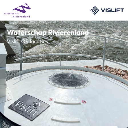
Waterschap Rivierenland
Vislift QR locaties